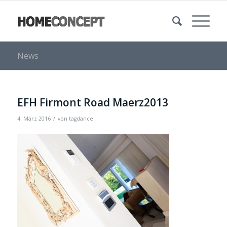
News
EFH Firmont Road Maerz2013
/
4. März 2016
von
tagdance