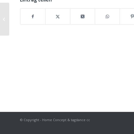
Mountain Seaview – Helderrand –
Somerset West
© Copyright - Home Concept & tagdance cc