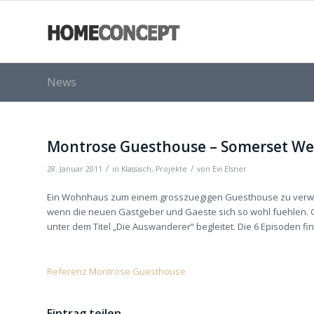
News
Montrose Guesthouse – Somerset We
/
/
28. Januar 2011
in
Klassisch
,
Projekte
von
Evi Elsner
Ein Wohnhaus zum einem grosszuegigen Guesthouse zu verwa
wenn die neuen Gastgeber und Gaeste sich so wohl fuehlen.
unter dem Titel „Die Auswanderer“ begleitet. Die 6 Episoden fi
Referenz Montrose Guesthouse
Eintrag teilen