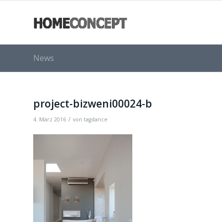
News
project-bizweni00024-b
/
4. März 2016
von
tagdance