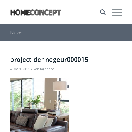
News
project-dennegeur000015
/
4. März 2016
von
tagdance