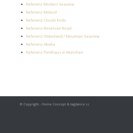
Referenz Modern Seaview
Referenz Mcleod
Referenz Clouds Ends
Referenz Reservoir Road
Referenz Oldenland / Mountain Seaview
Referenz Abelia
Referenz Penthaus in München
© Copyright - Home Concept & tagdance cc