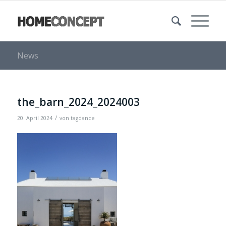
News
the_barn_2024_2024003
/
20. April 2024
von
tagdance