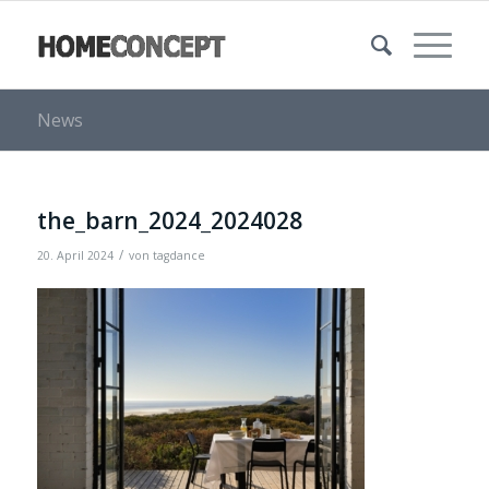
News
the_barn_2024_2024028
/
20. April 2024
von
tagdance