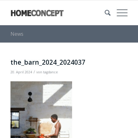
News
the_barn_2024_2024037
/
20. April 2024
von
tagdance