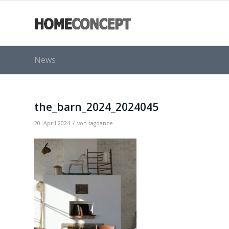
News
the_barn_2024_2024045
/
20. April 2024
von
tagdance